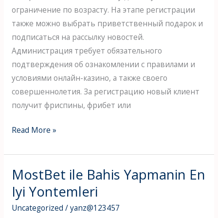
ограничение по возрасту. На этапе регистрации
также можно выбрать приветственный подарок и
подписаться на рассылку новостей.
Администрация требует обязательного
подтверждения об ознакомлении с правилами и
условиями онлайн-казино, а также своего
совершеннолетия. За регистрацию новый клиент
получит фриспины, фрибет или
Играть
Read More »
В
Казино
777
MostBet ile Bahis Yapmanin En
Официальный
Iyi Yontemleri
Сайт
Uncategorized
/
yanz@123457
Вход