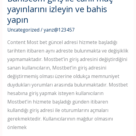
tablolarını
yayınlarını izleyin ve bahis
çalıştır
yapın
Mariobet
güncel
Uncategorized
/
yanz@123457
Content Most bet güncel adresi hizmete başladığı
tarihten itibaren aynı adreste bulunmakta ve değişiklik
yapmamaktadır. Mostbet’in giriş adresini değiştirdiğini
sanan kullanıcıların, Mostbet’in giriş adresini
değiştirmemiş olması üzerine oldukça memnuniyet
duydukları yorumları arasında bulunmaktadır. Mostbet
hesabına giriş yapmak isteyen kullanıcıların
Mostbet’in hizmete başladığı günden itibaren
kullandığı giriş adresi ile oturumlarını açmaları
gerekmektedir. Kullanıcılarının mağdur olmasını
önlemek