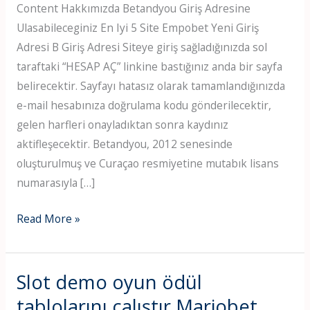
Content Hakkımızda Betandyou Giriş Adresine
Ulasabileceginiz En Iyi 5 Site Empobet Yeni Giriş
Adresi B Giriş Adresi Siteye giriş sağladığınızda sol
taraftaki “HESAP AÇ” linkine bastığınız anda bir sayfa
belirecektir. Sayfayı hatasız olarak tamamlandığınızda
e-mail hesabınıza doğrulama kodu gönderilecektir,
gelen harfleri onayladıktan sonra kaydınız
aktifleşecektir. Betandyou, 2012 senesinde
oluşturulmuş ve Curaçao resmiyetine mutabık lisans
numarasıyla […]
Betandyou
Read More »
Bonus
–
Canli
Slot demo oyun ödül
Skor
tablolarını çalıştır Mariobet