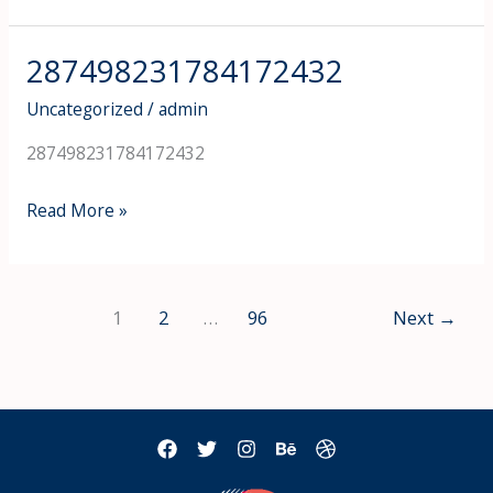
Казино
–
ворота
287498231784172432
в
Uncategorized
/
admin
мир
287498231784172432
казино
и
287498231784172432
Read More »
запоминающихся
эмоций!
1
2
…
96
Next
→