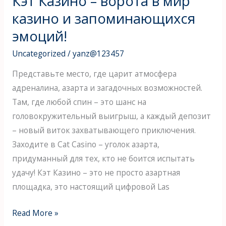
Кэт Казино – ворота в мир
Şansını
казино и запоминающихся
Denemeye
эмоций!
Ne
Dersin?
Uncategorized
/
yanz@123457
Представьте место, где царит атмосфера
адреналина, азарта и загадочных возможностей.
Там, где любой спин – это шанс на
головокружительный выигрыш, а каждый депозит
– новый виток захватывающего приключения.
Заходите в Cat Casino – уголок азарта,
придуманный для тех, кто не боится испытать
удачу! Кэт Казино – это не просто азартная
площадка, это настоящий цифровой Las
Кэт
Read More »