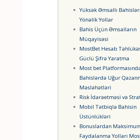
Yüksək Əmsallı Bahislər
Yönəlik Yollar
Bahis Üçün Əmsalların
Müqayisəsi
MostBet Hesab Təhlükəsi
Güclü Şifrə Yaratma
Most bet Platformasında
Bahislərdə Uğur Qazan
Məsləhətləri
Risk İdarəetməsi və Stra
Mobil Tətbiqlə Bahisin
Üstünlükləri
Bonuslardan Maksimu
Faydalanma Yolları Mos