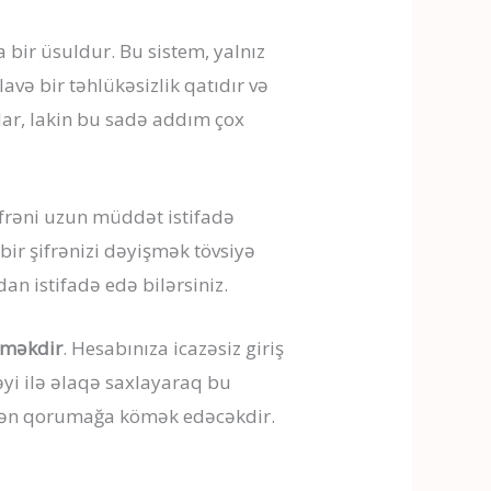
 bir üsuldur. Bu sistem, yalnız
lavə bir təhlükəsizlik qatıdır və
rlar, lakin bu sadə addım çox
ifrəni uzun müddət istifadə
bir şifrənizi dəyişmək tövsiyə
an istifadə edə bilərsiniz.
ləməkdir
. Hesabınıza icazəsiz giriş
əyi ilə əlaqə saxlayaraq bu
ərdən qorumağa kömək edəcəkdir.