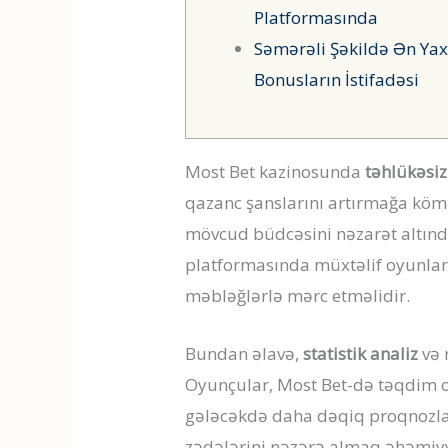
Platformasında
Səmərəli Şəkildə Ən Yax
Bonusların İstifadəsi
Most Bet kazinosunda
təhlükəsiz
qazanc şanslarını artırmağa kömə
mövcud büdcəsini nəzarət altın
platformasında müxtəlif oyunlar 
məbləğlərlə mərc etməlidir.
Bundan əlavə,
statistik analiz
və 
Oyunçular, Most Bet-də təqdim olu
gələcəkdə daha dəqiq proqnozlar
zədələrini nəzərə almaq əhəmiyy