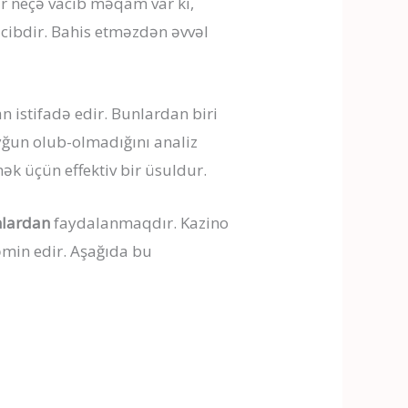
r neçə vacib məqam var ki,
acibdir. Bahis etməzdən əvvəl
 istifadə edir. Bunlardan biri
uyğun olub-olmadığını analiz
ək üçün effektiv bir üsuldur.
lardan
faydalanmaqdır. Kazino
təmin edir. Aşağıda bu