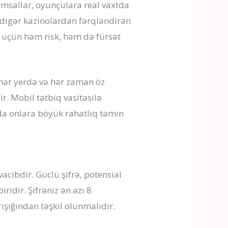
msallar, oyunçulara real vaxtda
 digər kazinolardan fərqləndirən
r üçün həm risk, həm də fürsət
 hər yerdə və hər zaman öz
r. Mobil tətbiq vasitəsilə
 da onlara böyük rahatlıq təmin
cibdir. Güclü şifrə, potensial
idir. Şifrəniz ən azı 8
ışığından təşkil olunmalıdır.