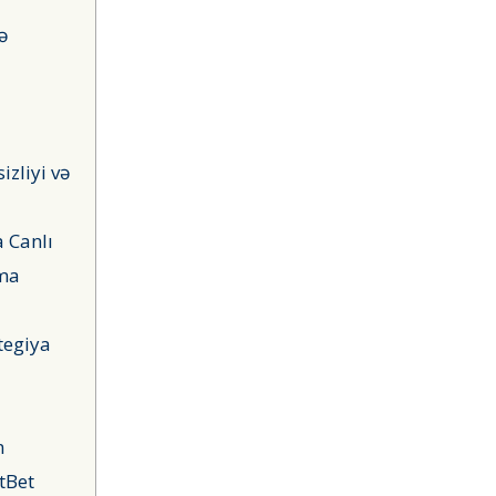
ə
zliyi və
 Canlı
ma
tegiya
m
tBet