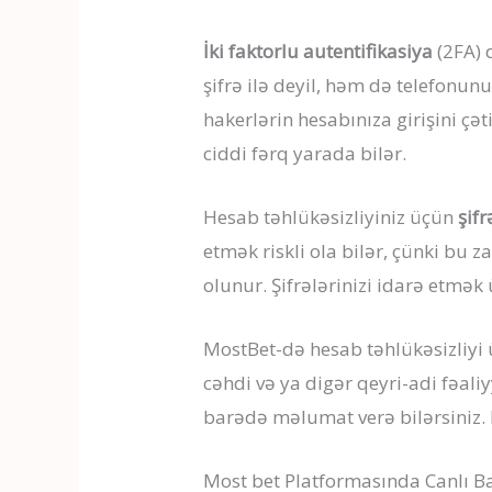
İki faktorlu autentifikasiya
(2FA) 
şifrə ilə deyil, həm də telefonunu
hakerlərin hesabınıza girişini çə
ciddi fərq yarada bilər.
Hesab təhlükəsizliyiniz üçün
şif
etmək riskli ola bilər, çünki bu 
olunur. Şifrələrinizi idarə etmək
MostBet-də hesab təhlükəsizliyi
cəhdi və ya digər qeyri-adi fəali
barədə məlumat verə bilərsiniz.
Most bet Platformasında Canlı 