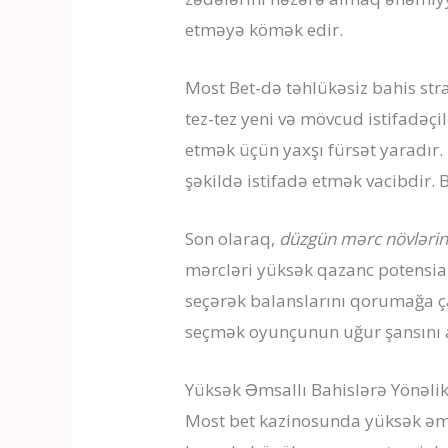
etməyə kömək edir.
Most Bet-də təhlükəsiz bahis str
tez-tez yeni və mövcud istifadəç
etmək üçün yaxşı fürsət yaradır
şəkildə istifadə etmək vacibdir.
Son olaraq,
düzgün mərc növlərin
mərcləri yüksək qazanc potensialı 
seçərək balanslarını qorumağa ça
seçmək oyunçunun uğur şansını ar
Yüksək Əmsallı Bahislərə Yönəlik
Most bet kazinosunda yüksək əms