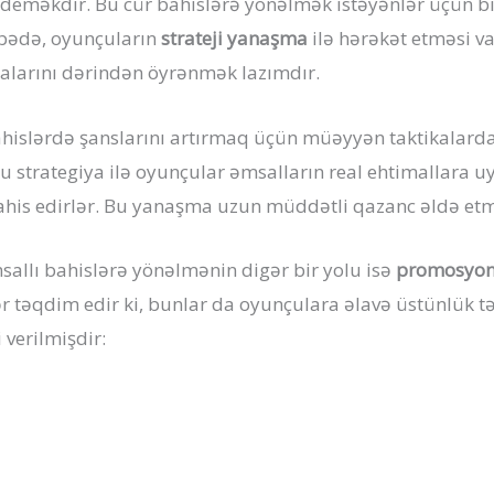
deməkdir. Bu cür bahislərə yönəlmək istəyənlər üçün bi
vbədə, oyunçuların
strateji yanaşma
ilə hərəkət etməsi v
ikalarını dərindən öyrənmək lazımdır.
hislərdə şanslarını artırmaq üçün müəyyən taktikalardan
Bu strategiya ilə oyunçular əmsalların real ehtimallara 
bahis edirlər. Bu yanaşma uzun müddətli qazanc əldə etm
allı bahislərə yönəlmənin digər bir yolu isə
promosyon
lər təqdim edir ki, bunlar da oyunçulara əlavə üstünlük 
verilmişdir: